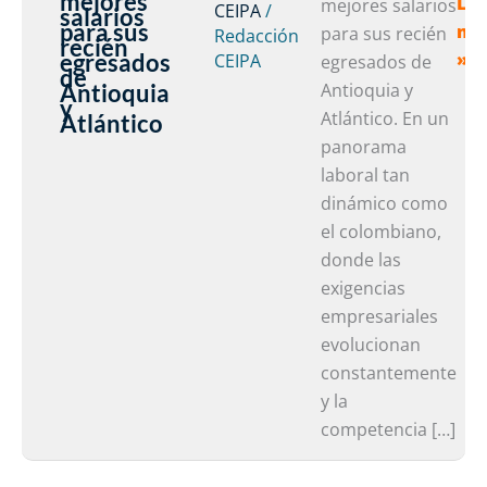
mejores
Lee
tie
mejores salarios
CEIPA
/
salarios
para sus
má
los
para sus recién
Redacción
recién
egresados
»
CEIPA
mej
egresados de
de
sal
Antioquia
Antioquia y
y
par
Atlántico. En un
Atlántico
sus
panorama
rec
laboral tan
egr
dinámico como
de
el colombiano,
Ant
donde las
y
exigencias
Atl
empresariales
evolucionan
constantemente
y la
competencia […]