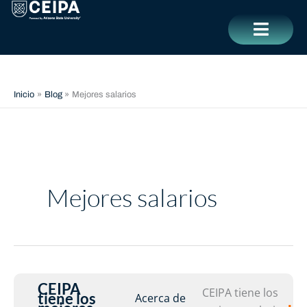
Ir
contenido
al
contenido
CERRAR
Inicio
Blog
Mejores salarios
Mejores salarios
CEIPA
CEI
CEIPA tiene los
tiene los
Acerca de