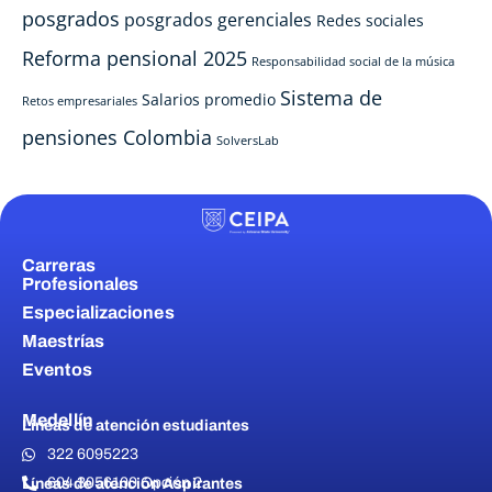
posgrados
posgrados gerenciales
Redes sociales
Reforma pensional 2025
Responsabilidad social de la música
Sistema de
Salarios promedio
Retos empresariales
pensiones Colombia
SolversLab
Carreras
Profesionales
Especializaciones
Maestrías
Eventos
Medellín
Líneas de atención estudiantes
322 6095223
604 3056100 Opción 2
Líneas de atención Aspirantes