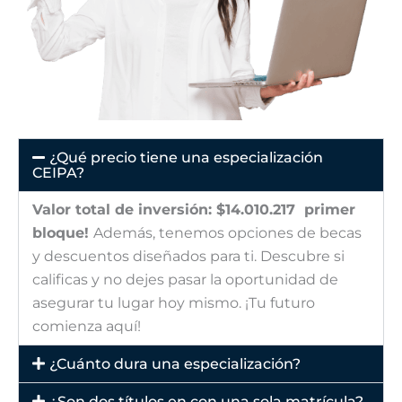
¿Qué precio tiene una especialización
CEIPA?
Valor total de inversión: $14.010.217 primer
bloque!
Además, tenemos opciones de becas
y descuentos diseñados para ti. Descubre si
calificas y no dejes pasar la oportunidad de
asegurar tu lugar hoy mismo. ¡Tu futuro
comienza aquí!
¿Cuánto dura una especialización?
¿Son dos títulos en con una sola matrícula?