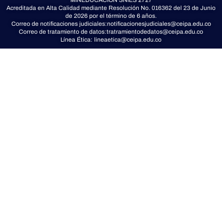
MINEDUCACIÓN
SNIES 2727
i
Acreditada en Alta Calidad mediante Resolución No. 016362 del 23 de Junio
t
de 2026 por el término de 6 años.
t
Correo de notificaciones judiciales:
notificacionesjudiciales@ceipa.edu.co
Correo de tratamiento de datos:
tratramientodedatos@ceipa.edu.co
e
Línea Ética:
lineaetica@ceipa.edu.co
r