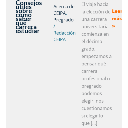
Consejos
Consej
El viaje hacia
útiles
Acerca de
sobre
Leer
útiles
la elección de
CEIPA
,
cómo
saber
más
sobre
una carrera
Pregrado
qué
carrera
»
/
cómo
universitaria
estudiar
Redacción
saber
comienza en
CEIPA
qué
el décimo
carrer
grado,
estudi
empezamos a
pensar qué
carrera
profesional o
pregrado
podemos
elegir, nos
cuestionamos
si elegir lo
que […]