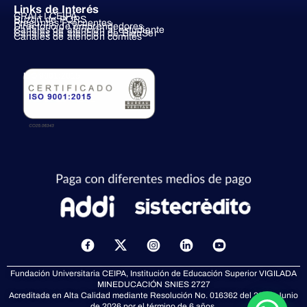
Links de Interés
CRAI+I CEIPA
Buzón de PQRS
Preguntas Frecuentes
Directorio de emprendedores
Canales de atención al estudiante
Canales de atención de BienSer
Canales de atención comités
ISO 9001:2015
X
-
t
Fundación Universitaria CEIPA, Institución de Educación Superior VIGILADA
w
MINEDUCACIÓN
SNIES 2727
i
Acreditada en Alta Calidad mediante Resolución No. 016362 del 23 de Junio
de 2026 por el término de 6 años.