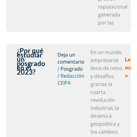
reputacional
generada
por las
¿Por qué
¿Por
En un mundo
estudiar
Deja un
un
Leer
qué
empresarial
comentario
posgrado
en el
más
estu
lleno de retos
/
Posgrado
2023?
»
/
Redacción
un
y desafíos,
CEIPA
posg
gracias la
en
cuarta
el
revolución
2023
industrial, la
dinámica
geopolítica y
los cambios