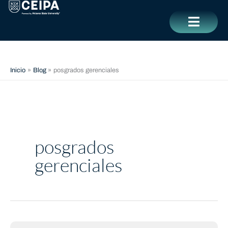
Ir
contenido
al
contenido
CERRAR
Inicio
Blog
posgrados gerenciales
posgrados
gerenciales