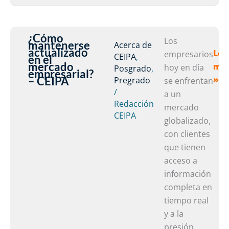
¿Cómo
¿C
Los
mantenerse
Acerca de
actualizado
Lee
man
empresarios
CEIPA
,
en el
mercado
má
act
hoy en día
Posgrado
,
empresarial?
– CEIPA
»
Pregrado
en
se enfrentan
/
el
a un
Redacción
mer
mercado
CEIPA
emp
globalizado,
–
con clientes
CEI
que tienen
acceso a
información
completa en
tiempo real
y a la
presión