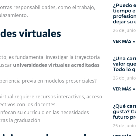
¿Puedo e
 otras responsabilidades, como el trabajo,
tiempo e
plazamiento.
profesio
dejar su
des virtuales
26 de juni
VER MÁS »
o, es fundamental investigar la trayectoria
¿Una carr
valor qu
buscar
universidades virtuales acreditadas
Todo lo 
26 de juni
xperiencia previa en modelos presenciales?
VER MÁS »
rtual requiere recursos interactivos, acceso
fectivos con los docentes.
¿Qué carr
gusta? Gu
enfocan su currículo en las necesidades
futuro p
tras la graduación.
26 de juni