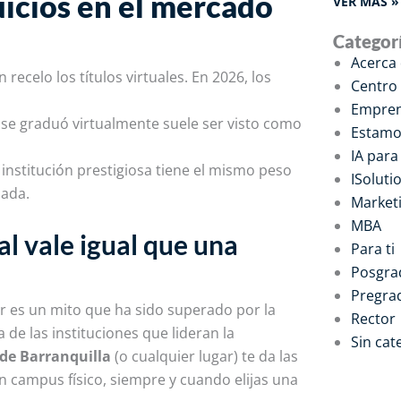
uicios en el mercado
VER MÁS »
Categor
Acerca
ecelo los títulos virtuales. En 2026, los
Centro
Empren
se graduó virtualmente suele ser visto como
Estamo
IA par
institución prestigiosa tiene el mismo peso
ISoluti
sada.
Marketi
MBA
al vale igual que una
Para ti
Posgra
Pregra
or es un mito que ha sido superado por la
Rector
 de las instituciones que lideran la
Sin cat
sde Barranquilla
(o cualquier lugar) te da las
 campus físico, siempre y cuando elijas una