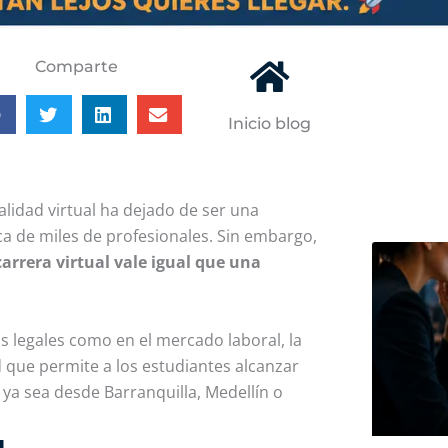
Comparte
Inicio blog
lidad virtual ha dejado de ser una
ca de miles de profesionales. Sin embargo,
arrera virtual vale igual que una
s legales como en el mercado laboral, la
 que permite a los estudiantes alcanzar
 ya sea desde Barranquilla, Medellín o