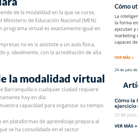
lara
Cómo uti
pende de la modalidad en la que se curse,
La inteligen
 el Ministerio de Educación Nacional (MEN).
la forma e
n programa virtual es exactamente igual en
ejecutan y 
marketing d
capaces de
resas no es si asististe a un aula física,
do y, idealmente, con la acreditación de alta
VER MÁS »
24 de julio d
e la modalidad virtual
Artí
sde Barranquilla o cualquier ciudad requiere
ltamente hoy en día:
Cómo la 
emuestra capacidad para organizar su tiempo
ejercicio
23 de julio
 en plataformas de aprendizaje prepara al
VER MÁS »
que se ha consolidado en el sector