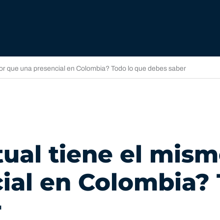
alor que una presencial en Colombia? Todo lo que debes saber
tual tiene el mism
ial en Colombia? 
r