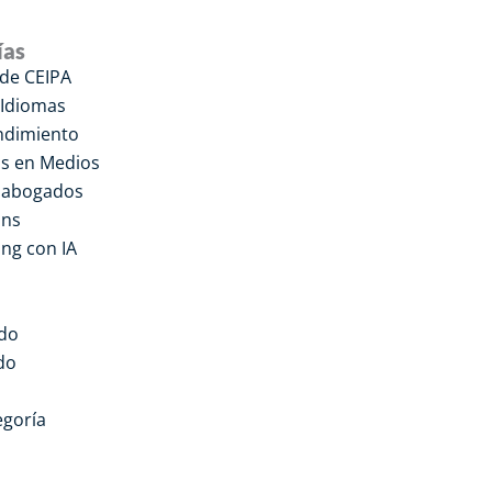
ías
 de CEIPA
 Idiomas
dimiento
s en Medios
a abogados
ons
ng con IA
do
do
egoría