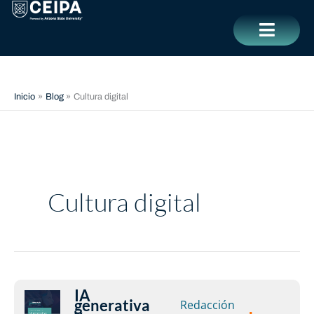
Ir
contenido
al
contenido
CERRAR
Inicio
Blog
Cultura digital
Cultura digital
IA
IA
generativa
Redacción