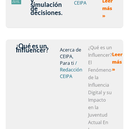
y
Leer
generativa
CEIPA
simulación
de
más
y
decisiones.
»
simulación
de
decisiones.
¿Qué es un
¿Qué
¿Qué es un
Influencer?
Acerca de
Leer
es
Influencer?
CEIPA
,
más
un
El
Para ti
/
»
Redacción
Influe
Fenómeno
CEIPA
de la
Influencia
Digital y su
Impacto
en la
Juventud
Actual En