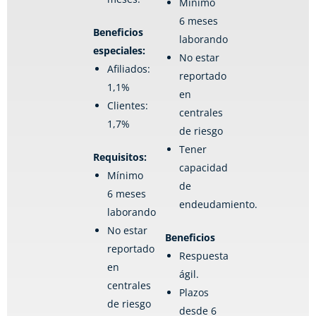
Mínimo
6 meses
Beneficios
laborando
especiales:
No estar
Afiliados:
reportado
1,1%
en
Clientes:
centrales
1,7%
de riesgo
Tener
Requisitos:
capacidad
Mínimo
de
6 meses
endeudamiento.
laborando
No estar
Beneficios
reportado
Respuesta
en
ágil.
centrales
Plazos
de riesgo
desde 6