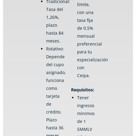
Tradicional:
límite,
Tasa del
con una
1,26%,
tasa fija
plazo
de 0,5%
hasta 84
mensual
meses.
preferencial
Rotativo:
para tu
Depende
especialización
del cupo
con
asignado,
Ceipa.
funciona
como
Requisitos:
tarjeta
Tener
de
ingresos
crédito.
mínimos
Plazo
de 1
hasta 36
SMMLV
meses.