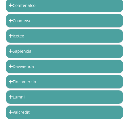
Comfenalco
Coomeva
Icetex
Sapiencia
Davivienda
Fincomercio
Lumni
Valcredit