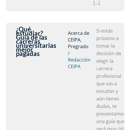
[…]
¿Qué
¿
Si estás
estudiar?
Acerca de
Guía de las
L
e
próximo a
CEIPA
,
carreras
universitarias
m
G
tomar la
Pregrado
mejor
pagadas
»
/
d
decisión de
Redacción
la
elegir la
CEIPA
c
carrera
u
profesional
m
que vas a
p
estudiar y
aún tienes
dudas, te
presentamos
una guía que
será muy útil