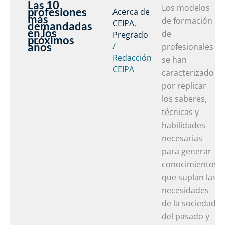
Las 10
L
Los modelos
profesiones
Acerca de
más
L
1
de formación
CEIPA
,
demandadas
en los
m
p
de
Pregrado
próximos
años
»
/
m
profesionales
Redacción
d
se han
CEIPA
e
caracterizado
l
por replicar
p
los saberes,
a
técnicas y
habilidades
necesarias
para generar
conocimientos
que suplan las
necesidades
de la sociedad
del pasado y