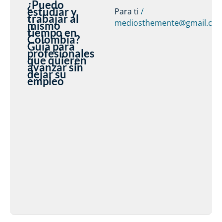
¿Puedo
estudiar y
Para ti
/
trabajar al
mediosthemente@gmail.co
mismo
tiempo en
Colombia?
Guía para
profesionales
que quieren
avanzar sin
dejar su
empleo