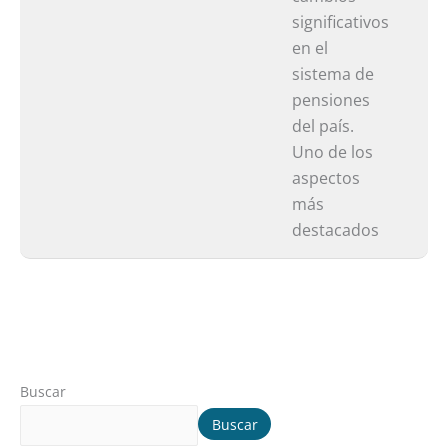
en
significativos
el
en el
Sistem
sistema de
pensiones
del país.
Uno de los
aspectos
más
destacados
Buscar
Buscar