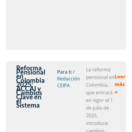
Reforma
Refor
La reforma
Pensional
Para ti
/
en
Leer
Pensio
pensional en
Redacción
Colombia
2025:
más
en
Colombia,
CEIPA
ACCAI y
Cambios
»
Colomb
que entrará
Clave en
2025:
el
en vigor el 1
Sistema
ACCAI
de julio de
y
2025,
Cambio
introduce
Clave
cambios