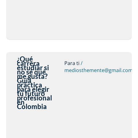
¿Qué
carrera
Para ti
/
estudiar si
mediosthemente@gmail.com
no sé qué
me gusta?
Guía
práctica
para elegir
tu futuro
profesional
en
Colombia