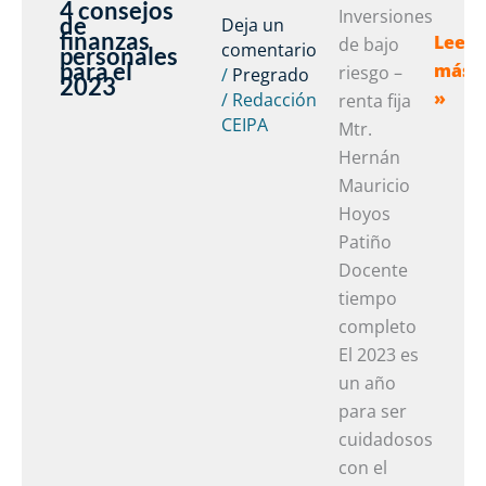
4 consejos
4
Inversiones
de
Deja un
finanzas
Leer
conse
de bajo
comentario
personales
para el
más
de
riesgo –
/
Pregrado
2023
»
/
Redacción
finan
renta fija
CEIPA
perso
Mtr.
para
Hernán
el
Mauricio
2023
Hoyos
Patiño
Docente
tiempo
completo
El 2023 es
un año
para ser
cuidadosos
con el