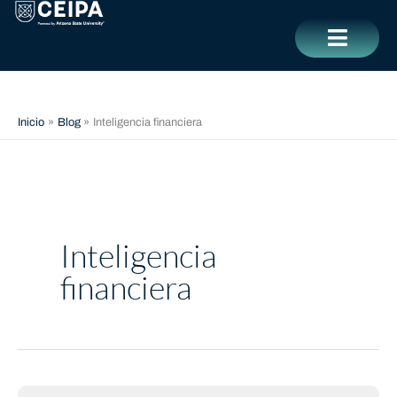
Ir
contenido
al
contenido
CERRAR
Inicio
Blog
Inteligencia financiera
Inteligencia
financiera