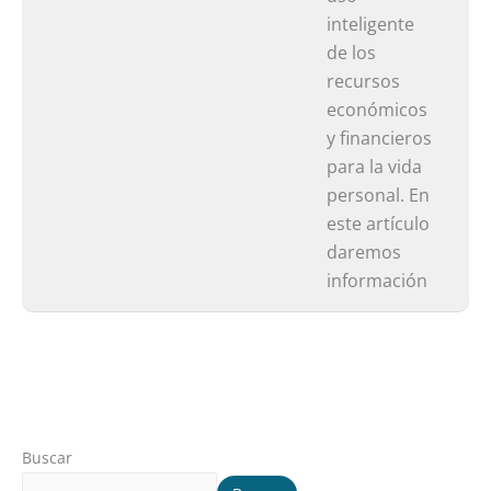
que
inteligente
nos
de los
sobra
recursos
económicos
y financieros
para la vida
personal. En
este artículo
daremos
información
Buscar