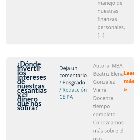
manejo de
nuestras
finanzas
personales,
[…]
¿Dónde
¿Dónd
Autora: MBA.
invertir
Deja un
los
Leer
invert
Beatriz Elena
comentario
intereses
de
más
los
González
/
Posgrado
nuestras
cesantías
»
/
Redacción
intere
Vieira
y el
CEIPA
de
dinero
Docente
que nos
nuest
tiempo
sobra?
cesant
completo
y
Conozcamos
el
más sobre el
diner
uso