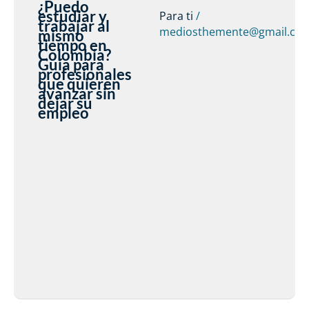
¿Puedo
estudiar y
Para ti
/
trabajar al
mediosthemente@gmail.co
mismo
tiempo en
Colombia?
Guía para
profesionales
que quieren
avanzar sin
dejar su
empleo