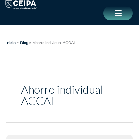
Ir
contenido
al
contenido
CERRAR
Inicio
Blog
Ahorro individual ACCAI
Ahorro individual
ACCAI