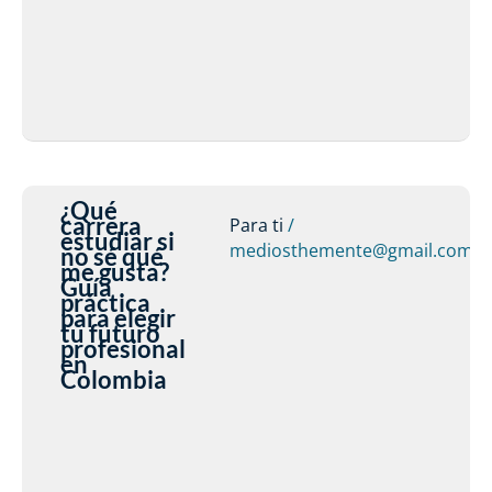
¿Qué
carrera
Para ti
/
estudiar si
mediosthemente@gmail.com
no sé qué
me gusta?
Guía
práctica
para elegir
tu futuro
profesional
en
Colombia