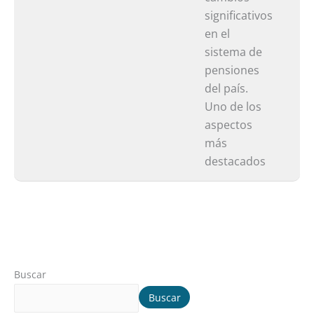
en
significativos
el
en el
Sistem
sistema de
pensiones
del país.
Uno de los
aspectos
más
destacados
Buscar
Buscar