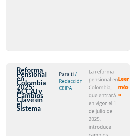
Reforma
Refor
La reforma
Pensional
Para ti
/
en
Leer
Pensio
pensional en
Redacción
Colombia
2025:
más
en
Colombia,
CEIPA
ACCAI y
Cambios
»
Colomb
que entrará
Clave en
2025:
el
en vigor el 1
Sistema
ACCAI
de julio de
y
2025,
Cambio
introduce
Clave
cambios