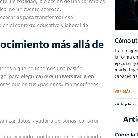
e. En realidad, la elección de una carrera es
ico, no un evento azaroso.
necesarias para transformar esa
 en el contexto educativo y laboral de
Cómo uti
nocimiento más allá de
La inteligen
la forma e
ejecutan y 
irnos a que no tenemos una pasión
marketing d
rgo, para
elegir carrera universitaria en
capaces de
valores que en tus «pasiones» momentáneas.
VER MÁS »
24 de julio d
Artí
ganizar datos, ayudar a personas, construir
Cómo la 
ficina, viajando constantemente, trabajando