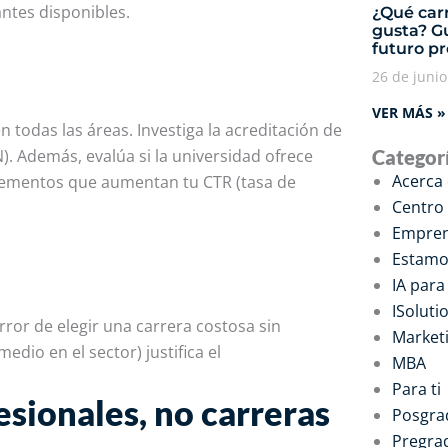
antes disponibles.
¿Qué carr
gusta? Gu
futuro p
26 de juni
VER MÁS »
 todas las áreas. Investiga la acreditación de
). Además, evalúa si la universidad ofrece
Categor
Acerca
elementos que aumentan tu CTR (tasa de
Centro
Empren
Estamo
IA par
ISoluti
rror de elegir una carrera costosa sin
Marketi
medio en el sector) justifica el
MBA
Para ti
esionales, no carreras
Posgra
Pregra