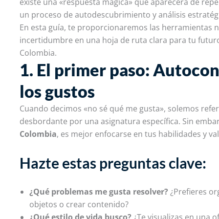
existe una «respuesta mágica» que aparecerá de repent
un proceso de autodescubrimiento y análisis estratég
En esta guía, te proporcionaremos las herramientas 
incertidumbre en una hoja de ruta clara para tu futuro
Colombia.
1. El primer paso: Autoco
los gustos
Cuando decimos «no sé qué me gusta», solemos refer
desbordante por una asignatura específica. Sin emba
Colombia
, es mejor enfocarse en tus habilidades y 
Hazte estas preguntas clave:
¿Qué problemas me gusta resolver?
¿Prefieres or
objetos o crear contenido?
¿Qué estilo de vida busco?
¿Te visualizas en una o