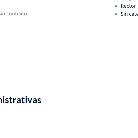
Rector
sin contexto.
Sin cat
istrativas