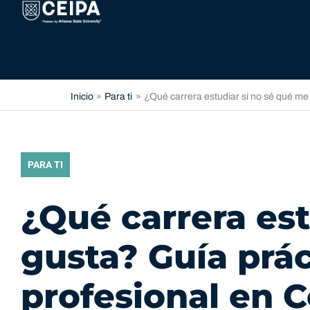
Ir
contenido
al
contenido
Inicio
Para ti
¿Qué carrera estudiar si no sé qué me 
PARA TI
¿Qué carrera est
gusta? Guía prác
profesional en 