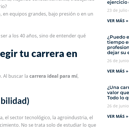
ejercicio
rio?
23 de julio
o, en equipos grandes, bajo presión o en un
VER MÁS »
ser a los 40 años, sino de entender qué
¿Puedo e
tiempo e
profesio
legir tu carrera en
dejar su
26 de juni
VER MÁS »
. Al buscar la
carrera ideal para mí
,
¿Una carr
valor qu
Todo lo 
bilidad)
26 de juni
VER MÁS »
 el sector tecnológico, la agroindustria, el
imiento. No se trata solo de estudiar lo que