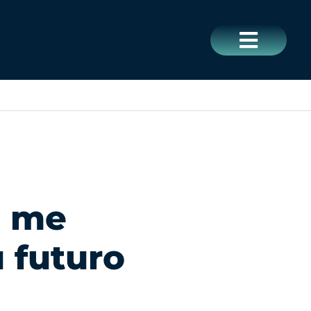
CERRAR
é me
u futuro