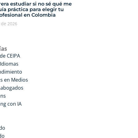
era estudiar si no sé qué me
ía práctica para elegir tu
rofesional en Colombia
o de 2026
ías
 de CEIPA
 Idiomas
dimiento
s en Medios
a abogados
ons
ng con IA
do
do