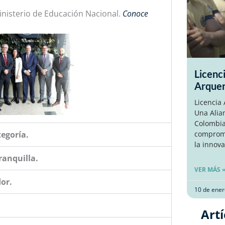
nisterio de Educación Nacional.
Conoce
Licenc
Arque
Licencia
Una Alia
Colombia
compromi
tegoría.
la innova
ranquilla.
VER MÁS 
or.
10 de ener
Artí