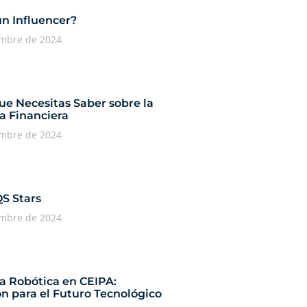
un Influencer?
embre de 2024
ue Necesitas Saber sobre la
a Financiera
embre de 2024
QS Stars
embre de 2024
ía Robótica en CEIPA:
n para el Futuro Tecnológico