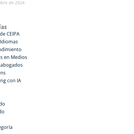
mbre de 2024
ías
 de CEIPA
 Idiomas
dimiento
s en Medios
a abogados
ons
ng con IA
do
do
egoría