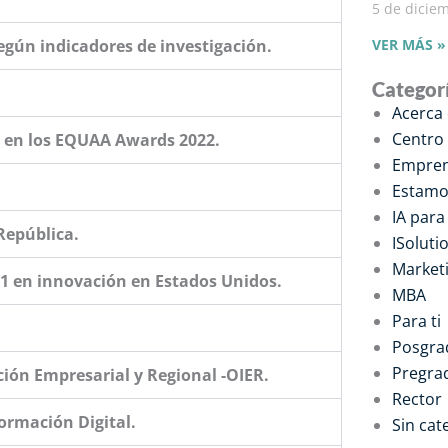
5 de dicie
VER MÁS »
egún indicadores de investigación.
Categor
Acerca
Centro
a en los EQUAA Awards 2022.
Empren
Estamo
IA par
República.
ISoluti
Marketi
 #1 en innovación en Estados Unidos.
MBA
Para ti
Posgra
Pregra
ción Empresarial y Regional -OIER.
Rector
ormación Digital.
Sin cat