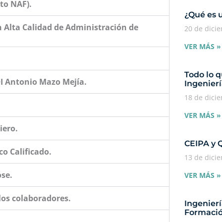
to NAF).
¿Qué es 
n Alta Calidad de Administración de
20 de dici
VER MÁS »
Todo lo q
+I Antonio Mazo Mejía.
Ingenierí
18 de dici
VER MÁS »
iero.
CEIPA y 
o Calificado.
13 de dici
se.
VER MÁS »
os colaboradores.
Ingenier
Formació