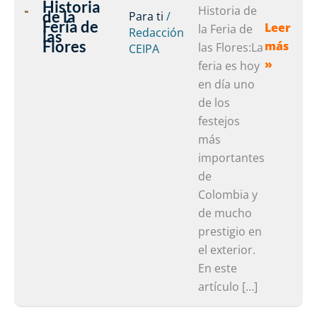
Historia
Historia
Historia de
de la
Para ti
/
Feria de
Leer
de
la Feria de
Redacción
las
Flores
más
la
las Flores:La
CEIPA
»
Feria
feria es hoy
de
en día uno
las
de los
Flores
festejos
más
importantes
de
Colombia y
de mucho
prestigio en
el exterior.
En este
artículo […]