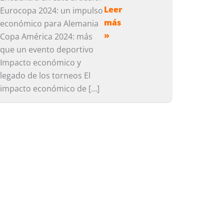
Leer
impacto
Eurocopa 2024: un impulso
más
económico
económico para Alemania
»
de
Copa América 2024: más
la
que un evento deportivo
Eurocopa
Impacto económico y
2024
legado de los torneos El
y
impacto económico de […]
la
Copa
América
2024