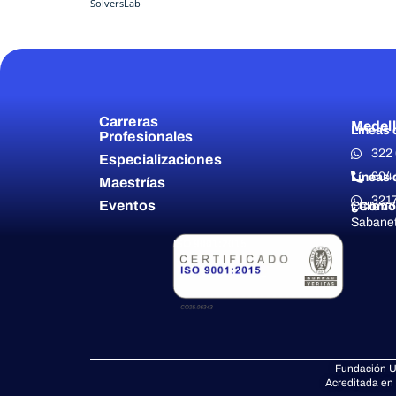
SolversLab
Carreras
Medell
Líneas 
Profesionales
322
Especializaciones
604 
Líneas 
Maestrías
321
Eventos
¿Cómo 
Calle 77
Sabanet
ISO 9001:2015
Fundación U
Acreditada en 