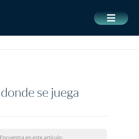
CERRAR
donde se juega
El
Encuentra en este artículo: