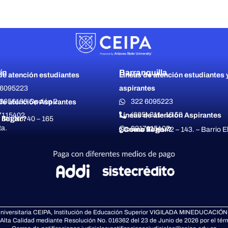
ín
Barranquilla
de atención estudiantes
Líneas de atención estudiantes 
 6095223
aspirantes
3056100 Opción 2
322 6095223
de atención Aspirantes
(605) 311- 10 50
7115402
Líneas de atención Aspirantes
llegar?
 Sur No. 40 – 165
a.
3217115402
¿Cómo llegar?
Carrera 57 No 72 – 143. – Barrio E
niversitaria CEIPA, Institución de Educación Superior VIGILADA MINEDUCACIÓ
Alta Calidad mediante Resolución No. 016362 del 23 de Junio de 2026 por el tér