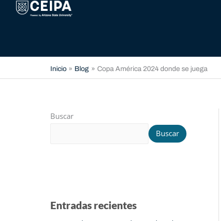
Ir
contenido
al
contenido
Inicio
Blog
Copa América 2024 donde se juega
Buscar
Buscar
Entradas recientes