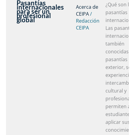
Pasantías
¿Qué son las
internacionales
Acerca de
para ser un
pasantías
CEIPA
/
profesional
global
internaciona
Redacción
CEIPA
Las pasantía
internaciona
también
conocidas c
pasantías en 
exterior, son
experiencias
intercambio
cultural y
profesional 
permiten a l
estudiantes
aplicar sus
conocimient