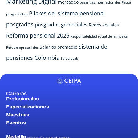
Marketing Digital
mercadeo
pasantías internacionales
Pauta
Pilares del sistema pensional
programática
posgrados
posgrados gerenciales
Redes sociales
Reforma pensional 2025
Responsabilidad social de la música
Sistema de
Salarios promedio
Retos empresariales
pensiones Colombia
SolversLab
Carreras
Profesionales
Especializaciones
Maestrías
Eventos
Medellín