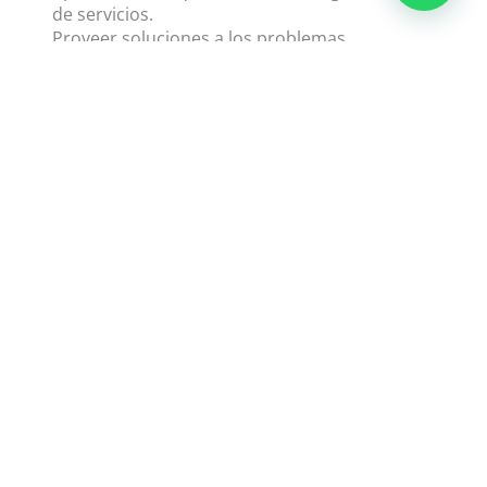
de servicios.
Proveer soluciones a los problemas
operacionales de las organizaciones de servicios.
Responder a los nuevos desafíos operacionales
de las organizaciones de servicios.
Liderar la organización de servicios a través del
trabajo colaborativo y el desarrollo de las
personas que hacen parte de su equipo de
trabajo.
(También le puede interesar:
5 razones para
estudiar un posgrado en CEIPA
)
3. Énfasis CEIPA
¿Sabías que además en CEIPA e
liges el énfasis de
interés de tu Especialización y lo certificas como