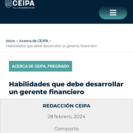
Ir
contenido
al
contenido
CERRAR
Inicio
Acerca de CEIPA
Habilidades que debe desarrollar un gerente financiero
ACERCA DE CEIPA
,
PREGRADO
Habilidades que debe desarrollar
un gerente financiero
REDACCIÓN CEIPA
28 febrero, 2024
Comparte