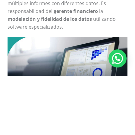
múltiples informes con diferentes datos. Es
responsabilidad del
gerente financiero
la
modelación y fidelidad de los datos
utilizando
software especializados.
5. Tech friendly:
el primer paso para incorporar las
nuevas tecnologías es comprenderlas. Los
especialistas de finanzas
deben
entender el
funcionamiento, las bondades y riesgos de la