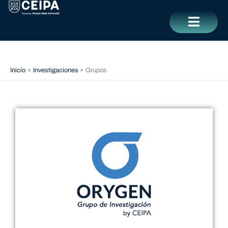
Ir
contenido
al
contenido
CERRAR
Inicio
Investigaciones
Grupos