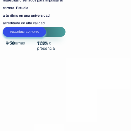
maestrías diseñados para impulsar tu
carrera. Estudia
a tu ritmo en una universidad
acreditada en alta calidad.
INSCRÍBETE AHORA
+50
100%
Programas
Virtual o
presencial