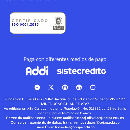
ISO 9001:2015
X
-
t
Fundación Universitaria CEIPA, Institución de Educación Superior VIGILADA
w
MINEDUCACIÓN
SNIES 2727
i
Acreditada en Alta Calidad mediante Resolución No. 016362 del 23 de Junio
t
de 2026 por el término de 6 años.
t
Correo de notificaciones judiciales:
notificacionesjudiciales@ceipa.edu.co
Correo de tratamiento de datos:
tratramientodedatos@ceipa.edu.co
e
Línea Ética:
lineaetica@ceipa.edu.co