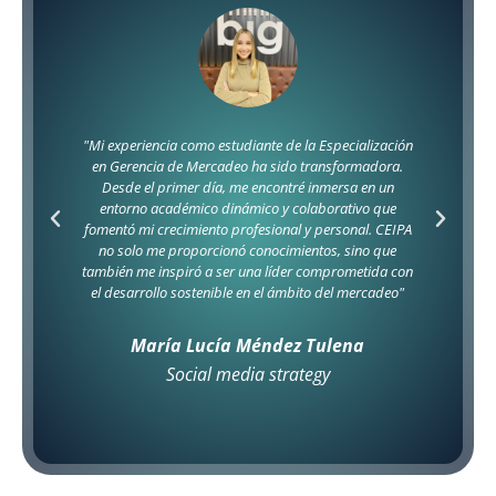
"Estudiar la Especialización en Gerencia del Talento
Humano me permitió desarrollar habilidades
esenciales para atraer, retener y motivar a los
colaboradores. Además, me brindó herramientas
prácticas para crear un ambiente laboral positivo y
productivo.
Esta especialización no solo amplió mis conocimientos
teóricos, sino que también mejoró mis capacidades
estratégicas, preparándome para enfrentar los
desafíos del mundo empresarial actual."
Sandra Milena Hernández
Jefe de Recursos Humanos Persal S.A.S.