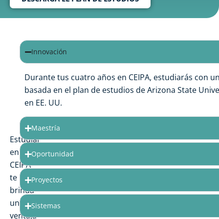
¿Por
Innovación
qué
estudiar
Durante tus cuatro años en CEIPA, estudiarás con un
con
basada en el plan de estudios de Arizona State Unive
en EE. UU.
nosotros?
Maestría
Estudiar
en
Oportunidad
CEIPA
te
Proyectos
brinda
una
Sistemas
ventaja