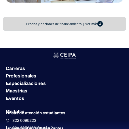
Precios y opciones de financiamiento | Ver más
Carreras
Profesionales
Especializaciones
Maestrías
Eventos
Medellín
Líneas de atención estudiantes
322 6095223
604 3056100 Opción 2
Líneas de atención Aspirantes