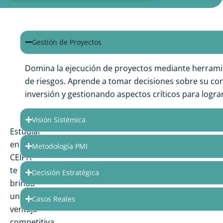
¿Por
Gestión de Proyectos
qué
estudiar
Domina la ejecución de proyectos mediante herramien
con
de riesgos. Aprende a tomar decisiones sobre su co
inversión y gestionando aspectos críticos para lograr
nosotros?
Visión Sistémica
Estudiar
en
Metodología PMI
CEIPA
te
Decisión Estratégica
brinda
una
Casos Reales
ventaja
competitiva