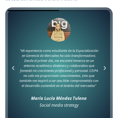
"Estudiar la Especialización en Gerencia del Talento
Humano me permitió desarrollar habilidades
esenciales para atraer, retener y motivar a los
colaboradores. Además, me brindó herramientas
prácticas para crear un ambiente laboral positivo y
productivo.
Esta especialización no solo amplió mis conocimientos
teóricos, sino que también mejoró mis capacidades
estratégicas, preparándome para enfrentar los
desafíos del mundo empresarial actual."
Sandra Milena Hernández
Jefe de Recursos Humanos Persal S.A.S.