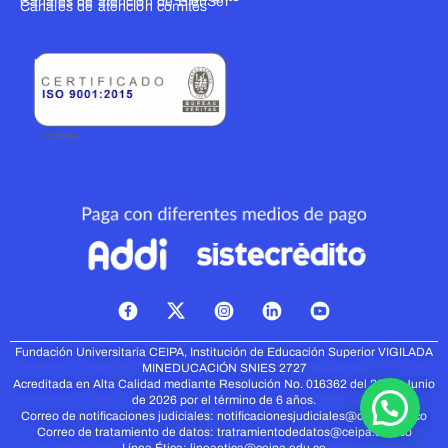
Canales de atención de BienSer
Canales de atención comités
ISO 9001:2015
X
-
t
Fundación Universitaria CEIPA, Institución de Educación Superior VIGILADA
w
MINEDUCACIÓN
SNIES 2727
i
Acreditada en Alta Calidad mediante Resolución No. 016362 del 23 de Junio
t
de 2026 por el término de 6 años.
t
Correo de notificaciones judiciales:
notificacionesjudiciales@ceipa.edu.co
Correo de tratamiento de datos:
tratramientodedatos@ceipa.edu.co
e