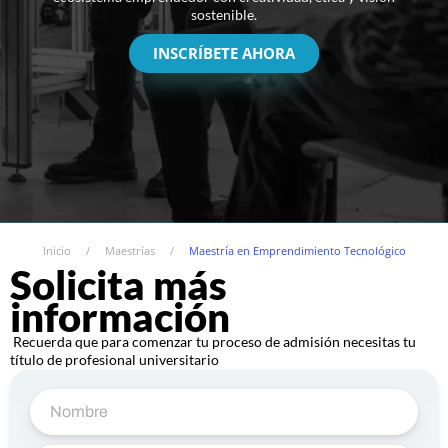
sostenible.
INSCRÍBETE AHORA
Inicio
/
Maestrías
/
Maestría en Emprendimiento Tecnológico
Solicita más
información
Recuerda que para comenzar tu proceso de admisión necesitas tu
título de profesional universitario