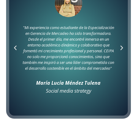
"Estudiar la Especialización en Gerencia del Talento
Humano me permitió desarrollar habilidades
esenciales para atraer, retener y motivar a los
colaboradores. Además, me brindó herramientas
prácticas para crear un ambiente laboral positivo y
productivo.
Esta especialización no solo amplió mis conocimientos
teóricos, sino que también mejoró mis capacidades
estratégicas, preparándome para enfrentar los
desafíos del mundo empresarial actual."
Sandra Milena Hernández
Jefe de Recursos Humanos Persal S.A.S.