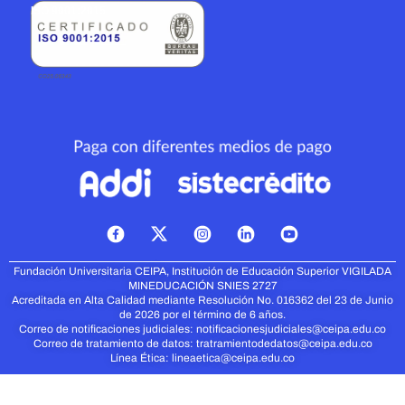
ISO 9001:2015
X
-
t
Fundación Universitaria CEIPA, Institución de Educación Superior VIGILADA
w
MINEDUCACIÓN
SNIES 2727
i
Acreditada en Alta Calidad mediante Resolución No. 016362 del 23 de Junio
t
de 2026 por el término de 6 años.
t
Correo de notificaciones judiciales:
notificacionesjudiciales@ceipa.edu.co
Correo de tratamiento de datos:
tratramientodedatos@ceipa.edu.co
e
Línea Ética:
lineaetica@ceipa.edu.co
r