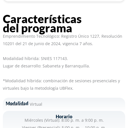
Características
del programa
Emprendimiento Tecnológico: Registro Único 1227, Resolución
10201 del 21 de junio de 2024, vigencia 7 años.
Modalidad híbrida: SNIES 117143.
Lugar de desarrollo: Sabaneta y Barranquilla.
*Modalidad híbrida: combinación de sesiones presenciales y
virtuales bajo la metodología UBFlex.
Modalidad
Presencial – Virtual
Horario
Miércoles (Virtual): 8:00 p. m. a 9:00 p. m.
Viernes (Presencial): 5:00 p. m. – 10:00 p. m.