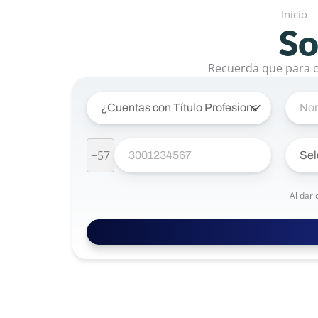
Inicio
So
Recuerda que para co
+57
Al dar 