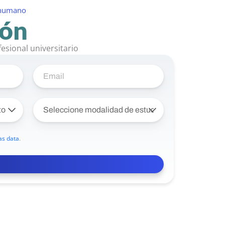
o humano
ión
esional universitario
as data
.