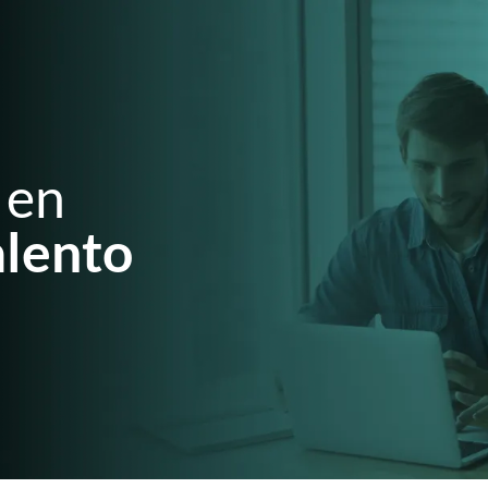
 en
alento