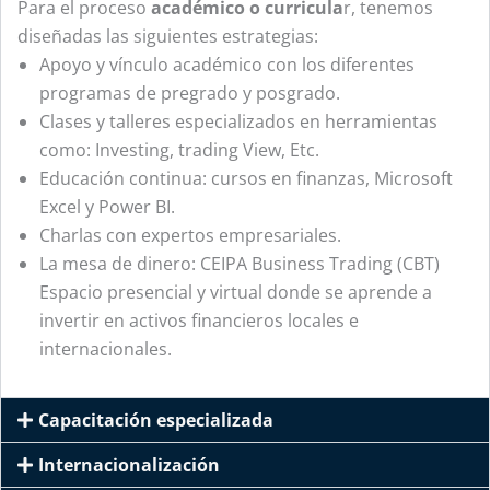
Para el proceso
académico o curricula
r, tenemos
diseñadas las siguientes estrategias:
Apoyo y vínculo académico con los diferentes
programas de pregrado y posgrado.
Clases y talleres especializados en herramientas
como: Investing, trading View, Etc.
Educación continua: cursos en finanzas,
Microsoft
Excel y Power BI.
Charlas con expertos empresariales.
La mesa de dinero: CEIPA Business Trading (CBT)
Espacio presencial y virtual donde se aprende a
invertir en activos financieros locales e
internacionales.
Capacitación especializada
Internacionalización