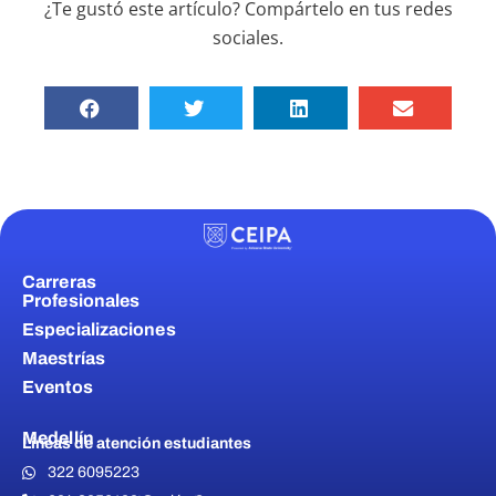
¿Te gustó este artículo? Compártelo en tus redes
sociales.
Carreras
Profesionales
Especializaciones
Maestrías
Eventos
Medellín
Líneas de atención estudiantes
322 6095223