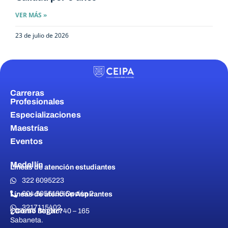
VER MÁS »
23 de julio de 2026
Carreras
Profesionales
Especializaciones
Maestrías
Eventos
Medellín
Líneas de atención estudiantes
322 6095223
604 3056100 Opción 2
Líneas de atención Aspirantes
3217115402
¿Cómo llegar?
Calle 77 Sur No. 40 – 165
Sabaneta.