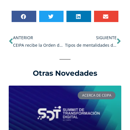
Ant
Sig
ANTERIOR
SIGUIENTE
CEIPA recibe la Orden del Congreso en el Grado de Comendador.
Tipos de mentalidades digitales en un proceso de transformación digital.
Otras Novedades
ACERCA DE CEIPA