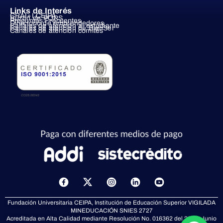
Links de Interés
CRAI+I CEIPA
Buzón de PQRS
Preguntas Frecuentes
Directorio de emprendedores
Canales de atención al estudiante
Canales de atención de BienSer
Canales de atención comités
ISO 9001:2015
X
-
t
Fundación Universitaria CEIPA, Institución de Educación Superior VIGILADA
w
MINEDUCACIÓN
SNIES 2727
i
Acreditada en Alta Calidad mediante Resolución No. 016362 del 23 de Junio