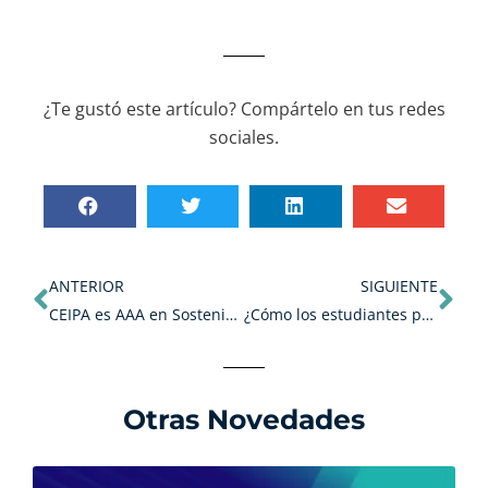
¿Te gustó este artículo? Compártelo en tus redes
sociales.
Ant
Sig
ANTERIOR
SIGUIENTE
CEIPA es AAA en Sostenibilidad.
¿Cómo los estudiantes pueden adquirir experiencia laboral desde el primer día de clases?
Otras Novedades