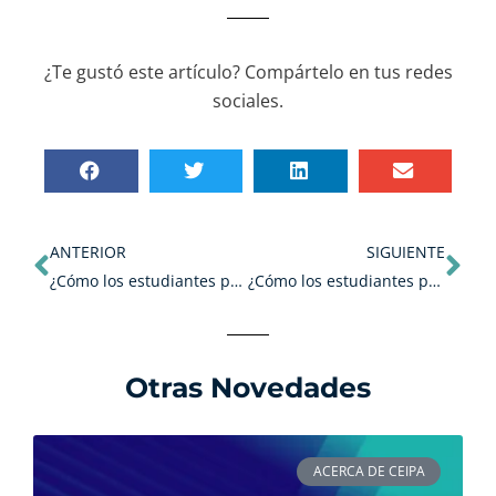
¿Te gustó este artículo? Compártelo en tus redes
sociales.
Ant
Sig
ANTERIOR
SIGUIENTE
¿Cómo los estudiantes pueden adquirir experiencia laboral desde el inicio de clases?
¿Cómo los estudiantes pueden adquirir experiencia laboral desde el inicio de clases?
Otras Novedades
ACERCA DE CEIPA