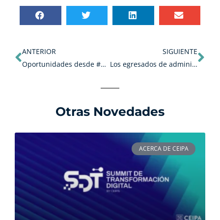
Ant
Sig
ANTERIOR
SIGUIENTE
Oportunidades desde #CEIPAGlobal.
Los egresados de administración de CEIPA son unos de los que obtienen los mejores salarios hoy en día
Otras Novedades
ACERCA DE CEIPA