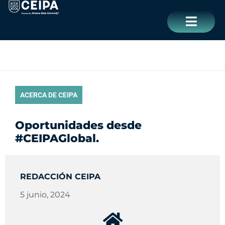
Ir
contenido
al
contenido
CERRAR
ACERCA DE CEIPA
Oportunidades desde
#CEIPAGlobal.
REDACCIÓN CEIPA
5 junio, 2024