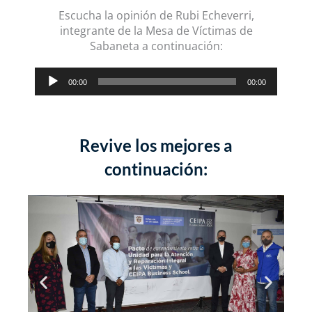
audio
Escucha la opinión de Rubi Echeverri,
integrante de la Mesa de Víctimas de
Sabaneta a continuación:
Reproductor
00:00
00:00
de
audio
Revive los mejores a
continuación: