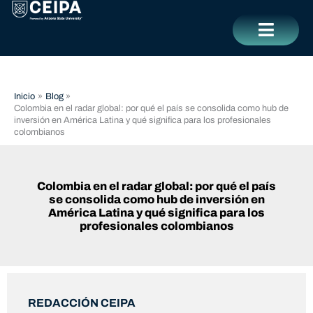
Ir
contenido
al
contenido
CERRAR
Inicio
Blog
Colombia en el radar global: por qué el país se consolida como hub de
inversión en América Latina y qué significa para los profesionales
colombianos
Colombia en el radar global: por qué el país
se consolida como hub de inversión en
América Latina y qué significa para los
profesionales colombianos
REDACCIÓN CEIPA