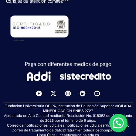
Canales de atención comités
ISO 9001:2015
X
-
t
Fundación Universitaria CEIPA, Institución de Educación Superior VIGILADA
w
MINEDUCACIÓN
SNIES 2727
i
Acreditada en Alta Calidad mediante Resolución No. 016362 del 23 de Junio
t
de 2026 por el término de 6 años.
t
Correo de notificaciones judiciales:
notificacionesjudiciales@ceipa.edu.co
Correo de tratamiento de datos:
tratramientodedatos@ceipa.edu.co
e
Línea Ética:
lineaetica@ceipa.edu.co