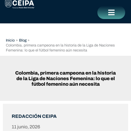
Ir
contenido
al
contenido
CERRAR
Inicio
Blog
Colombia, primera campeona en la historia de la Liga de Naciones
Femenina: lo que el fútbol femenino aún necesita
Colombia, primera campeona en la historia
de la Liga de Naciones Femenina: lo que el
fútbol femenino aún necesita
REDACCIÓN CEIPA
11 junio, 2026