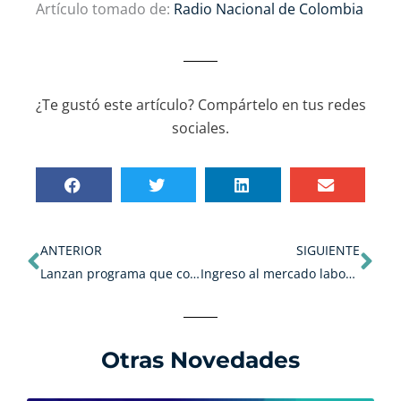
Artículo tomado de:
Radio Nacional de Colombia
¿Te gustó este artículo? Compártelo en tus redes
sociales.
Ant
Sig
ANTERIOR
SIGUIENTE
Lanzan programa que conecta a la academia con el tejido empresarial
Ingreso al mercado laboral reto de la formación académica y universitaria en Colombia
Otras Novedades