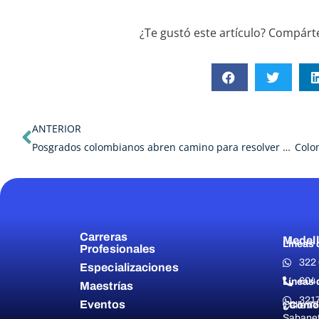
¿Te gustó este artículo? Compárte
Ant
ANTERIOR
Posgrados colombianos abren camino para resolver desafíos.
Carreras
Medell
Líneas 
Profesionales
322
Especializaciones
604 
Líneas 
Maestrías
321
Eventos
¿Cómo 
Calle 77
Sabanet