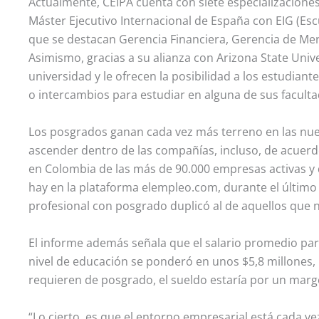
Actualmente, CEIPA cuenta con siete especializacion
Máster Ejecutivo Internacional de España con EIG (Esc
que se destacan Gerencia Financiera, Gerencia de Me
Asimismo, gracias a su alianza con Arizona State Unive
universidad y le ofrecen la posibilidad a los estudian
o intercambios para estudiar en alguna de sus faculta
Los posgrados ganan cada vez más terreno en las nu
ascender dentro de las compañías, incluso, de acuerdo
en Colombia de las más de 90.000 empresas activas y 
hay en la plataforma elempleo.com, durante el último
profesional con posgrado duplicó al de aquellos que 
El informe además señala que el salario promedio pa
nivel de educación se ponderó en unos $5,8 millones,
requieren de posgrado, el sueldo estaría por un marg
“Lo cierto, es que el entorno empresarial está cada vez