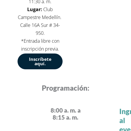
11:30 a. m.
Lugar:
Club
Campestre Medellín.
Calle 16A Sur # 34-
950.
*Entrada libre con
inscripción previa.
Inscríbete
aquí.
Programación:
8:00 a. m. a
Ing
8:15 a. m.
al
eve