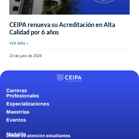
CEIPA renueva su Acreditación en Alta
Calidad por 6 años
VER MÁS »
23 de julio de 2026
Carreras
Profesionales
Especializaciones
Maestrías
Eventos
Medellín
Líneas de atención estudiantes