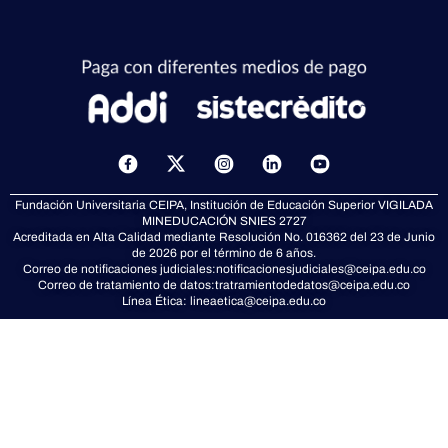
X
-
t
Fundación Universitaria CEIPA, Institución de Educación Superior VIGILADA
w
MINEDUCACIÓN
SNIES 2727
i
Acreditada en Alta Calidad mediante Resolución No. 016362 del 23 de Junio
t
de 2026 por el término de 6 años.
t
Correo de notificaciones judiciales:
notificacionesjudiciales@ceipa.edu.co
Correo de tratamiento de datos:
tratramientodedatos@ceipa.edu.co
e
Línea Ética:
lineaetica@ceipa.edu.co
r