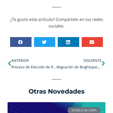
¿Te gustó este artículo? Compártelo en tus redes
sociales.
Ant
Sig
ANTERIOR
SIGUIENTE
Proceso de Elección de Representantes de CEIPA 2024-2026.
Migración de Brightspace a Canvas LMS.
Otras Novedades
ACERCA DE CEIPA