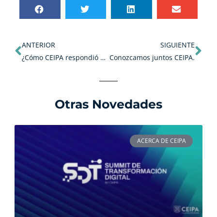
Ant
Sig
ANTERIOR
SIGUIENTE
¿Cómo CEIPA respondió ante la contingencia del Covid-19?
Conozcamos juntos CEIPA.
Otras Novedades
ACERCA DE CEIPA