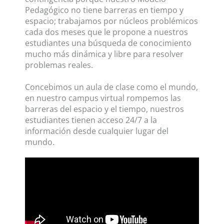
Pedagógico no tiene barreras en tiempo y
espacio; trabajamos por núcleos problémicos
cada dos meses que le propone a nuestros
estudiantes una búsqueda de conocimiento
mucho más dinámica y libre para resolver
problemas reales.
Concebimos un aula de clase como el mundo,
en nuestro campus virtual rompemos las
barreras del espacio y el tiempo, nuestros
estudiantes tienen acceso 24/7 a la
información desde cualquier lugar del
mundo.