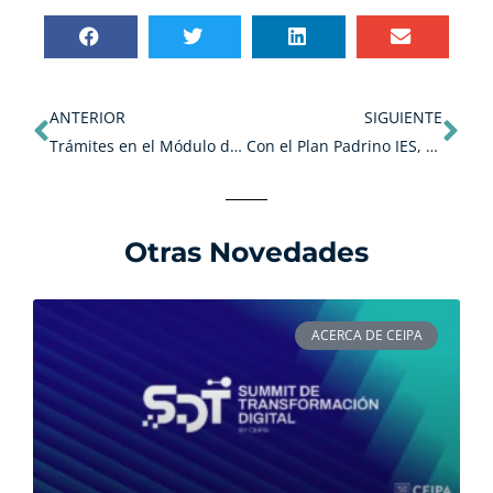
Ant
Sig
ANTERIOR
SIGUIENTE
Trámites en el Módulo de Solicitudes
Con el Plan Padrino IES, buscamos salvar la educación del país
Otras Novedades
ACERCA DE CEIPA