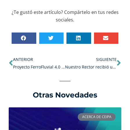
¿Te gustó este artículo? Compártelo en tus redes
sociales.
Ant
Sig
ANTERIOR
SIGUIENTE
Proyecto FerroFluvial 4.0 en Colombia.
Nuestro Rector recibió un doble reconocimiento.
Otras Novedades
ACERCA DE CEIPA