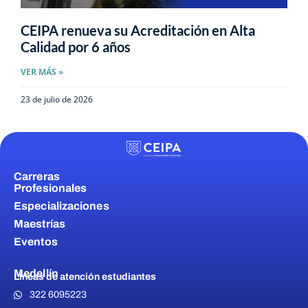
CEIPA renueva su Acreditación en Alta
Calidad por 6 años
VER MÁS »
23 de julio de 2026
Carreras
Profesionales
Especializaciones
Maestrías
Eventos
Medellín
Líneas de atención estudiantes
322 6095223