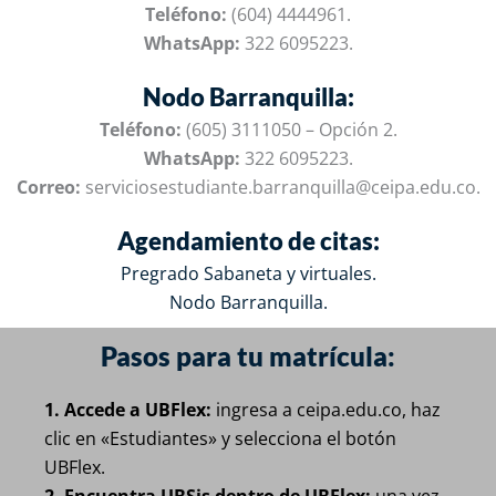
Teléfono:
(604) 4444961.
WhatsApp:
322 6095223.
Nodo Barranquilla:
Teléfono:
(605) 3111050 – Opción 2.
WhatsApp:
322 6095223.
Correo:
serviciosestudiante.barranquilla@ceipa.edu.co
.
Agendamiento de citas:
Pregrado Sabaneta y virtuales.
Nodo Barranquilla.
Pasos para tu matrícula:
1. Accede a UBFlex:
ingresa a ceipa.edu.co, haz
clic en «Estudiantes» y selecciona el botón
UBFlex.