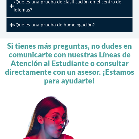
¿Qué es una prueba de clasificación en el centro de
idiomas?
¿Qué es una prueba de homologación?
Si tienes más preguntas, no dudes en
comunicarte con nuestras Líneas de
Atención al Estudiante o consultar
directamente con un asesor. ¡Estamos
para ayudarte!