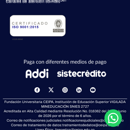
Canales de atención de BienSer
Canales de atención comités
ISO 9001:2015
X
-
t
Fundación Universitaria CEIPA, Institución de Educación Superior VIGILADA
w
MINEDUCACIÓN
SNIES 2727
i
Acreditada en Alta Calidad mediante Resolución No. 016362 del 23 de Junio
t
de 2026 por el término de 6 años.
t
Correo de notificaciones judiciales:
notificacionesjudiciales@ceipa.edu.co
Correo de tratamiento de datos:
tratramientodedatos@ceipa.edu.co
e
Línea Ética:
lineaetica@ceipa.edu.co