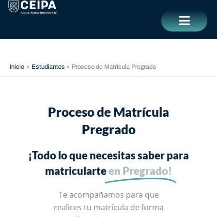
Ir
contenido
al
contenido
CERRAR
Inicio
Estudiantes
Proceso de Matrícula Pregrado
Proceso de Matrícula
Pregrado
¡Todo lo que necesitas saber para
matricularte
en Pregrado!
Te acompañamos para que
realices tu matrícula de forma