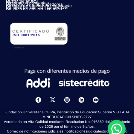
Buzón de PQRS
Preguntas Frecuentes
Directorio de emprendedores
Canales de atención al estudiante
Canales de atención de BienSer
Canales de atención comités
ISO 9001:2015
X
-
t
Fundación Universitaria CEIPA, Institución de Educación Superior VIGILADA
w
MINEDUCACIÓN
SNIES 2727
i
Acreditada en Alta Calidad mediante Resolución No. 016362 del 23 de Junio
t
de 2026 por el término de 6 años.
t
Correo de notificaciones judiciales:
notificacionesjudiciales@ceipa.edu.co