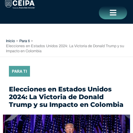
Ir
contenido
al
contenido
CERRAR
Inicio
Para ti
Elecciones en Estados Unidos 2024: La Victoria de Donald Trump y su
Impacto en Colombia
PARA TI
Elecciones en Estados Unidos
2024: La Victoria de Donald
Trump y su Impacto en Colombia