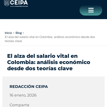
Ir
contenido
al
contenido
CERRAR
Inicio
Blog
El alza del salario vital en Colombia: análisis económico desde dos
teorías clave
El alza del salario vital en
Colombia: análisis económico
desde dos teorías clave
REDACCIÓN CEIPA
16 enero, 2026
Comparte