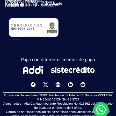
Preguntas Frecuentes
Directorio de emprendedores
Canales de atención al estudiante
Canales de atención de BienSer
Canales de atención comités
ISO 9001:2015
X
-
t
Fundación Universitaria CEIPA, Institución de Educación Superior VIGILADA
w
MINEDUCACIÓN
SNIES 2727
i
Acreditada en Alta Calidad mediante Resolución No. 016362 del 23 de Junio
t
de 2026 por el término de 6 años.
t
Correo de notificaciones judiciales:
notificacionesjudiciales@ceipa.edu.co