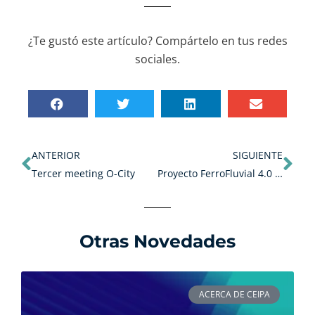
¿Te gustó este artículo? Compártelo en tus redes
sociales.
Ant
Sig
ANTERIOR
SIGUIENTE
Tercer meeting O-City
Proyecto FerroFluvial 4.0 en Colombia.
Otras Novedades
ACERCA DE CEIPA