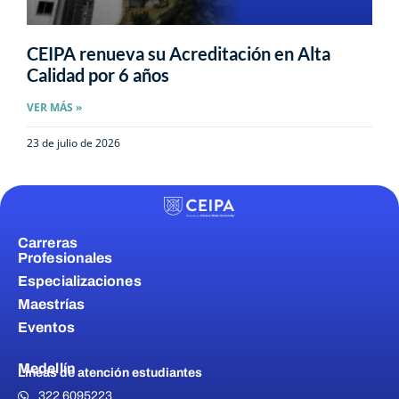
CEIPA renueva su Acreditación en Alta
Calidad por 6 años
VER MÁS »
23 de julio de 2026
Carreras
Profesionales
Especializaciones
Maestrías
Eventos
Medellín
Líneas de atención estudiantes
322 6095223