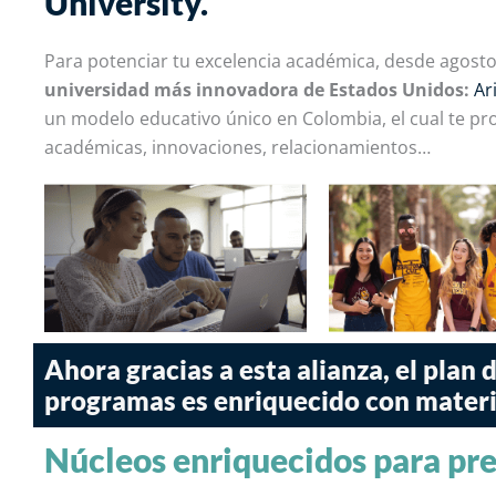
University.
Para potenciar tu excelencia académica, desde agost
universidad más innovadora de Estados Unidos:
Ar
un modelo educativo único en Colombia, el cual te p
académicas, innovaciones, relacionamientos…
Ahora gracias a esta alianza, el plan 
programas es enriquecido con materia
Núcleos enriquecidos para pr