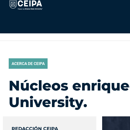
Ir
contenido
al
contenido
ACERCA DE CEIPA
Núcleos enrique
University.
REDACCIÓN CEIPA