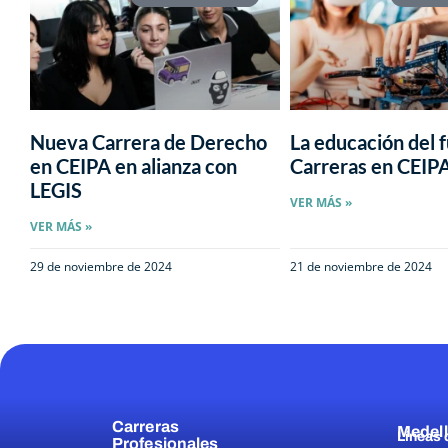
Nueva Carrera de Derecho
La educación del f
en CEIPA en alianza con
Carreras en CEIP
LEGIS
VER MÁS »
VER MÁS »
29 de noviembre de 2024
21 de noviembre de 2024
Carreras
Medell
Líneas 
Profesionales