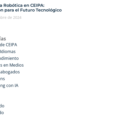
ía Robótica en CEIPA:
n para el Futuro Tecnológico
mbre de 2024
ías
 de CEIPA
 Idiomas
dimiento
s en Medios
a abogados
ons
ng con IA
do
do