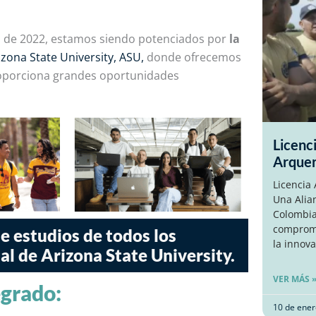
o de 2022, estamos siendo potenciados por
la
izona State University, ASU,
donde ofrecemos
roporciona grandes oportunidades
Licenc
Arque
Licencia
Una Alia
Colombia
compromi
de estudios de todos los
la innova
l de Arizona State University.
VER MÁS 
egrado:
10 de ener