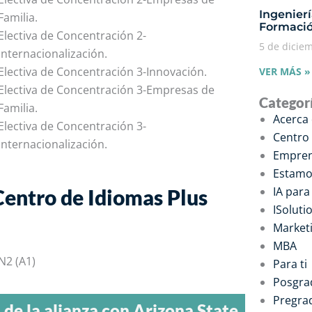
Ingenier
Familia.
Formació
Electiva de Concentración 2-
5 de dicie
Internacionalización.
Electiva de Concentración 3-Innovación.
VER MÁS »
Electiva de Concentración 3-Empresas de
Categor
Familia.
Acerca
Electiva de Concentración 3-
Centro
Internacionalización.
Empren
Estamo
IA par
Centro de Idiomas Plus
ISoluti
Marketi
MBA
N2 (A1)
Para ti
Posgra
Pregra
de la alianza con Arizona State