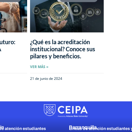
uturo:
¿Qué es la acreditación
A
institucional? Conoce sus
pilares y beneficios.
VER MÁS »
21 de junio de 2024
ín
Barranquilla
de atención estudiantes
Líneas de atención estudiantes 