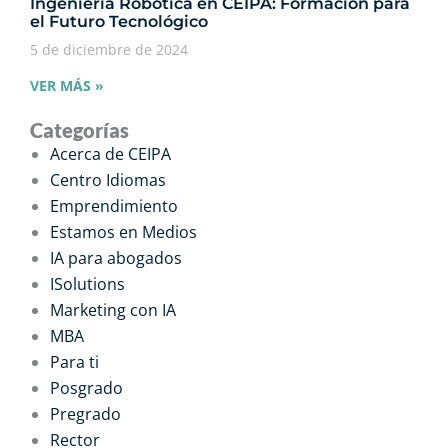
Ingeniería Robótica en CEIPA: Formación para
el Futuro Tecnológico
5 de diciembre de 2024
VER MÁS »
Categorías
Acerca de CEIPA
Centro Idiomas
Emprendimiento
Estamos en Medios
IA para abogados
ISolutions
Marketing con IA
MBA
Para ti
Posgrado
Pregrado
Rector