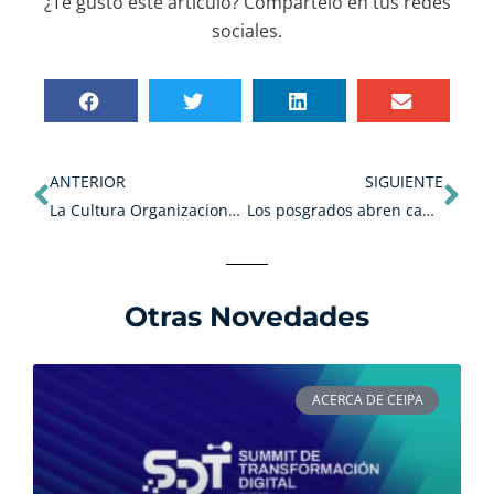
¿Te gustó este artículo? Compártelo en tus redes
sociales.
Ant
Sig
ANTERIOR
SIGUIENTE
La Cultura Organizacional en organizaciones emergentes
Los posgrados abren camino hacia el sector empresarial
Otras Novedades
ACERCA DE CEIPA