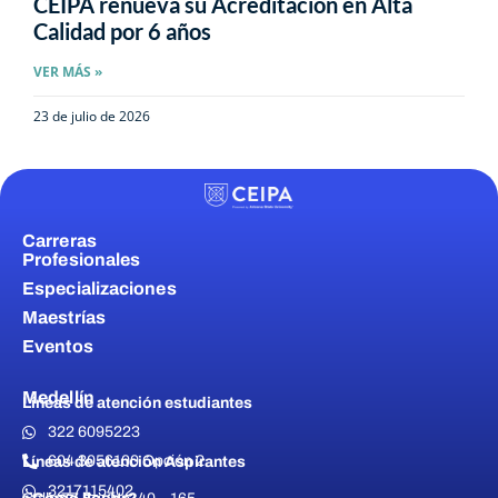
CEIPA renueva su Acreditación en Alta
Calidad por 6 años
VER MÁS »
23 de julio de 2026
Carreras
Profesionales
Especializaciones
Maestrías
Eventos
Medellín
Líneas de atención estudiantes
322 6095223
604 3056100 Opción 2
Líneas de atención Aspirantes
3217115402