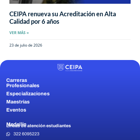
CEIPA renueva su Acreditación en Alta
Calidad por 6 años
VER MÁS »
23 de julio de 2026
Carreras
Profesionales
Especializaciones
Maestrías
Eventos
Medellín
Líneas de atención estudiantes
322 6095223