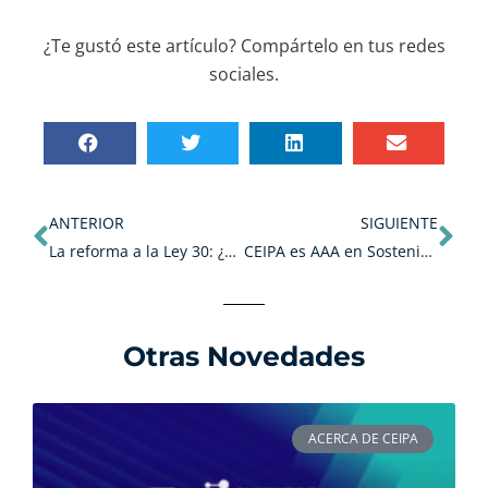
¿Te gustó este artículo? Compártelo en tus redes
sociales.
Ant
Sig
ANTERIOR
SIGUIENTE
La reforma a la Ley 30: ¿qué mejorará o empeorará en el futuro de la educación superior en Colombia?
CEIPA es AAA en Sostenibilidad.
Otras Novedades
ACERCA DE CEIPA